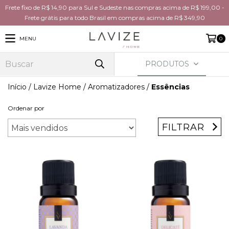
Frete fixo de R$ 14,90 para Sul e Sudeste nas compras acima de R$ 199,00 -
Frete grátis para todo Brasil em compras acima de R$ 349,90
MENU
0
PRODUTOS
Início
/
Lavize Home
/
Aromatizadores
/
Essências
Ordenar por
FILTRAR