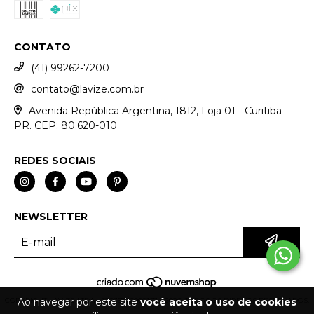
CONTATO
(41) 99262-7200
contato@lavize.com.br
Avenida República Argentina, 1812, Loja 01 - Curitiba -
PR. CEP: 80.620-010
REDES SOCIAIS
NEWSLETTER
Ao navegar por este site
você aceita o uso de cookies
COPYRIGHT LAVIZE LTDA - 32075776000167 - 2026. TODOS OS DIREITOS RESERVADOS.