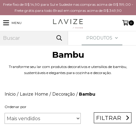
Frete fixo de R$ 14,90 para Sul e Sudeste nas compras acima de R$ 199,00 -
Frete grátis para todo Brasil em compras acima de R$ 349,90
MENU
0
PRODUTOS
Bambu
Transforme seu lar com produtos decorativos e utensílios de bambu,
sustentáveis e elegantes para cozinha e decoração.
Início
/
Lavize Home
/
Decoração
/
Bambu
Ordenar por
FILTRAR