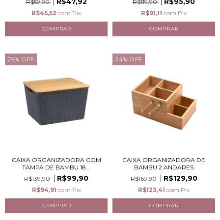
R$47,92
R$95,90
R$59,90
R$119,90
R$45,52
com
Pix
R$91,11
com
Pix
29
%
OFF
24
%
OFF
CAIXA ORGANIZADORA COM
CAIXA ORGANIZADORA DE
TAMPA DE BAMBU 18...
BAMBU 2 ANDARES
R$99,90
R$129,90
R$139,90
R$169,90
R$94,91
com
Pix
R$123,41
com
Pix