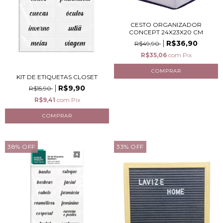
CESTO ORGANIZADOR
CONCEPT 24X23X20 CM
R$36,90
R$49,90
R$35,06
com
Pix
KIT DE ETIQUETAS CLOSET
R$9,90
R$15,90
R$9,41
com
Pix
38
%
OFF
33
%
OFF