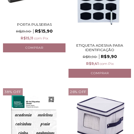
PORTA PULSEIRAS
R$15,90
R$29,90
R$15,11
com
Pix
ETIQUETA ADESIVA PARA
IDENTIFICAÇÃO
R$9,90
R$19,90
R$9,41
com
Pix
38
%
OFF
26
%
OFF