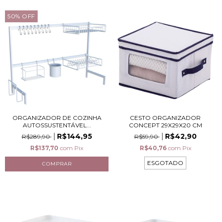
50
%
OFF
ORGANIZADOR DE COZINHA
CESTO ORGANIZADOR
AUTOSSUSTENTÁVEL...
CONCEPT 29X29X20 CM
R$144,95
R$42,90
R$289,90
R$59,90
R$137,70
com
Pix
R$40,76
com
Pix
ESGOTADO