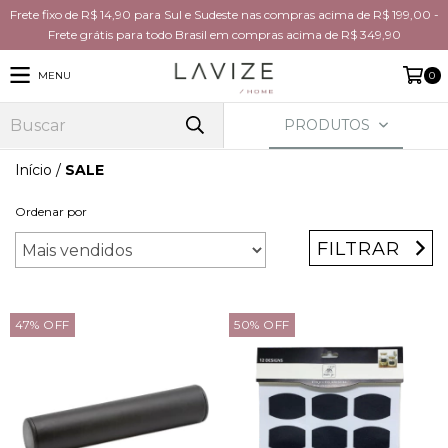
Frete fixo de R$ 14,90 para Sul e Sudeste nas compras acima de R$ 199,00 -
Frete grátis para todo Brasil em compras acima de R$ 349,90
MENU
0
PRODUTOS
Início
/
SALE
Ordenar por
FILTRAR
47
%
OFF
50
%
OFF