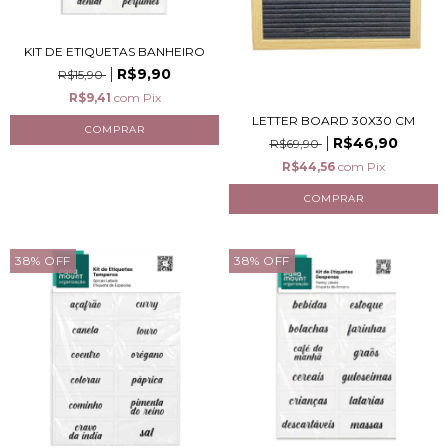
KIT DE ETIQUETAS BANHEIRO
R$9,90
R$15,90
R$9,41
com
Pix
LETTER BOARD 30X30 CM
R$46,90
R$69,90
R$44,56
com
Pix
38
%
OFF
38
%
OFF