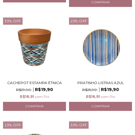
33
%
OFF
23
%
OFF
CACHEPOT ESTAMPA ÉTNICA
PRATINHO LISTRAS AZUL
R$19,90
R$19,90
R$29,90
R$25,90
R$18,91
com
Pix
R$18,91
com
Pix
23
%
OFF
33
%
OFF