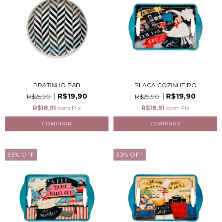
PRATINHO P&B
PLACA COZINHEIRO
R$19,90
R$19,90
R$25,90
R$29,90
R$18,91
com
Pix
R$18,91
com
Pix
33
%
OFF
33
%
OFF