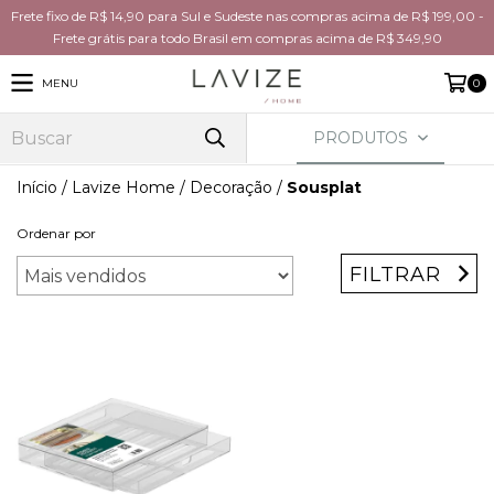
Frete fixo de R$ 14,90 para Sul e Sudeste nas compras acima de R$ 199,00 -
Frete grátis para todo Brasil em compras acima de R$ 349,90
MENU
0
PRODUTOS
Início
/
Lavize Home
/
Decoração
/
Sousplat
Ordenar por
FILTRAR