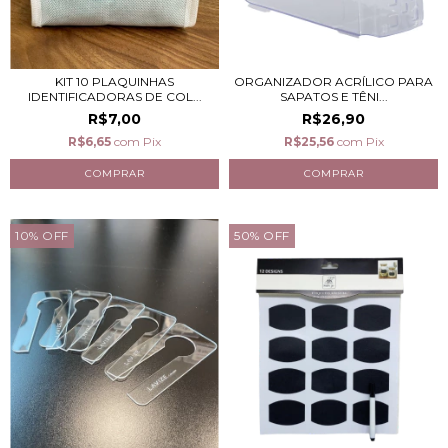
KIT 10 PLAQUINHAS
ORGANIZADOR ACRÍLICO PARA
IDENTIFICADORAS DE COL...
SAPATOS E TÊNI...
R$7,00
R$26,90
R$6,65
com
Pix
R$25,56
com
Pix
10
%
OFF
50
%
OFF