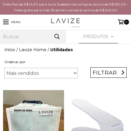
Frete fixo de R$ 14,90 para Sul e Sudeste nas compras acima de R$ 199,00 -
Frete grátis para todo Brasil em compras acima de R$ 349,90
MENU
0
PRODUTOS
Início
/
Lavize Home
/
Utilidades
Ordenar por
FILTRAR