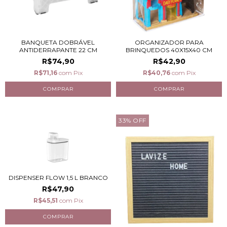
BANQUETA DOBRÁVEL
ORGANIZADOR PARA
ANTIDERRAPANTE 22 CM
BRINQUEDOS 40X15X40 CM
R$74,90
R$42,90
R$71,16
com
Pix
R$40,76
com
Pix
33
%
OFF
DISPENSER FLOW 1,5 L BRANCO
R$47,90
R$45,51
com
Pix