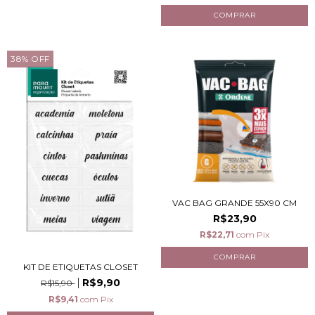
38
%
OFF
VAC BAG GRANDE 55X90 CM
R$23,90
R$22,71
com
Pix
KIT DE ETIQUETAS CLOSET
R$9,90
R$15,90
R$9,41
com
Pix