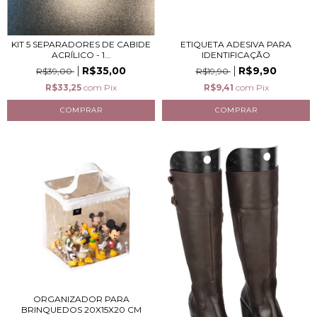
ETIQUETA ADESIVA PARA
KIT 5 SEPARADORES DE CABIDE
IDENTIFICAÇÃO
ACRÍLICO - 1...
R$9,90
R$35,00
R$19,90
R$39,00
R$9,41
com
Pix
R$33,25
com
Pix
ORGANIZADOR PARA
BRINQUEDOS 20X15X20 CM