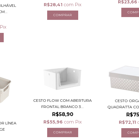
R$23,66
R$28,41
com
Pix
ILHÁVEL
M...
Pix
CESTO FLOW COM ABERTURA
CESTO ORG
FRONTAL BRANCO 3...
QUADRATTA COM
R$58,90
R$75
R$55,96
com
Pix
R$72,11
R LÍNEA
EGE