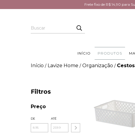
Frete fixo de R$ 14,90 para 
INÍCIO
PRODUTOS
MA
Início
Lavize Home
Organização
Cestos
/
/
/
Filtros
Preço
DE
ATÉ