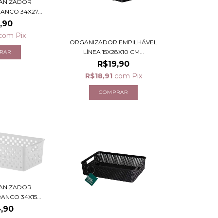
ANIZADOR
NCO 34X27...
,90
com
Pix
ORGANIZADOR EMPILHÁVEL
LÍNEA 15X28X10 CM...
R$19,90
R$18,91
com
Pix
ANIZADOR
NCO 34X15...
,90