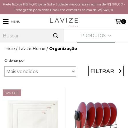
Frete fixo de R$ 14,90 para Sul e Sudeste nas compras acima de R$ 199,00 -
Frete grátis para todo Brasil em compras acima de R$ 349,90
MENU
0
PRODUTOS
Início
/
Lavize Home
/
Organização
Ordenar por
FILTRAR
10
%
OFF