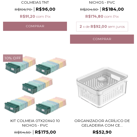
COLMEIAS TNT
NICHOS - PVC
R$96,00
R$184,00
R$106,70
R$204,50
R$91,20
com
Pix
R$174,80
com
Pix
2
x de
R$92,00
sem juros
10
%
OFF
KIT COLMEIA 07X20X40 10
ORGANIZADOR ACRÍLICO DE
NICHOS - PVC
GELADEIRA COM CE...
R$175,00
R$52,90
R$194,50