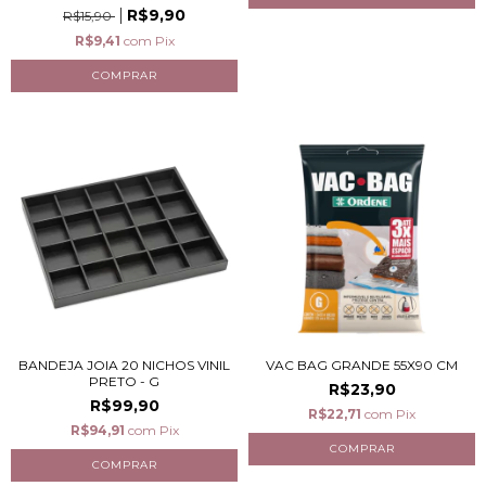
R$9,90
R$15,90
R$9,41
com
Pix
BANDEJA JOIA 20 NICHOS VINIL
VAC BAG GRANDE 55X90 CM
PRETO - G
R$23,90
R$99,90
R$22,71
com
Pix
R$94,91
com
Pix