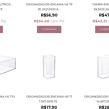
LITROS -
ORGANIZADOR ENCAIXA H2 T9
TAMPA ENC
TE
29,2X21,9X10,6...
36,5X29,2
R$56,90
R$47
Pix
R$54,06
com
Pix
R$45,51
A H2 T10
ORGANIZADOR ENCAIXA H3 T1
ORGANIZADOR E
..
7,3X7,3X15,75...
14,6X7,3X
R$17,90
R$26