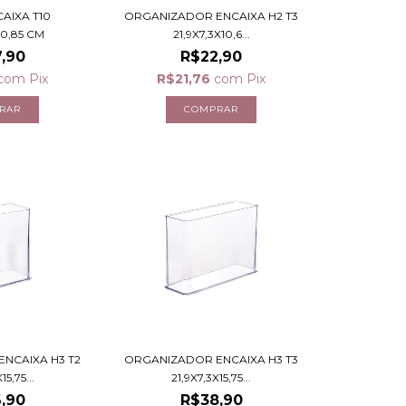
AIXA T10
ORGANIZADOR ENCAIXA H2 T3
X0,85 CM
21,9X7,3X10,6...
,90
R$22,90
com
Pix
R$21,76
com
Pix
NCAIXA H3 T2
ORGANIZADOR ENCAIXA H3 T3
15,75...
21,9X7,3X15,75...
,90
R$38,90