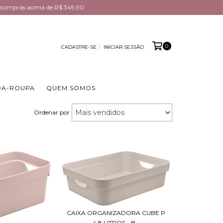
em compras acima de R$ 349,90
0
CADASTRE-SE
INICIAR SESSÃO
DA-ROUPA
QUEM SOMOS
Ordenar por
CAIXA ORGANIZADORA CUBE P
4,8 LITROS - B...