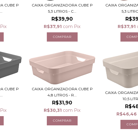
A CUBE P
CAIXA ORGANIZADORA CUBE P
CAIXA ORGANIZ
..
5,3 LITROS - C...
5,3 LITRO
R$39,90
R$39
Pix
R$37,91
com
Pix
R$37,91
A CUBE P
CAIXA ORGANIZADORA CUBE P
CAIXA ORGANIZ
..
4,8 LITROS - R...
10,5 LITR
R$31,90
R$48
Pix
R$30,31
com
Pix
R$46,46