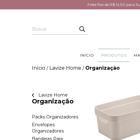
Frete fixo de R$ 14,90 para 
INÍCIO
PRODUTOS
MA
Início
Lavize Home
Organização
/
/
Lavize Home
Organização
Packs Organizadores
Envelopes
Organizadores
Bandejas Para