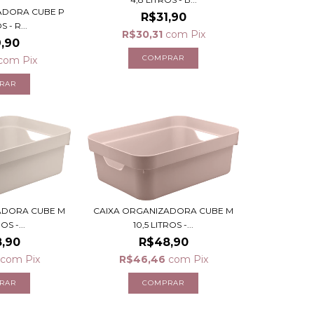
ADORA CUBE P
R$31,90
S - R...
R$30,31
com
Pix
,90
com
Pix
ADORA CUBE M
CAIXA ORGANIZADORA CUBE M
OS -...
10,5 LITROS -...
,90
R$48,90
com
Pix
R$46,46
com
Pix