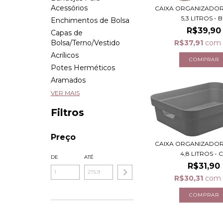
Acessórios
CAIXA ORGANIZADOR
5,3 LITROS - B.
Enchimentos de Bolsa
R$39,90
Capas de
R$37,91
com
Bolsa/Terno/Vestido
Acrílicos
Potes Herméticos
Aramados
VER MAIS
Filtros
Preço
CAIXA ORGANIZADOR
4,8 LITROS - C.
DE
ATÉ
R$31,90
R$30,31
com