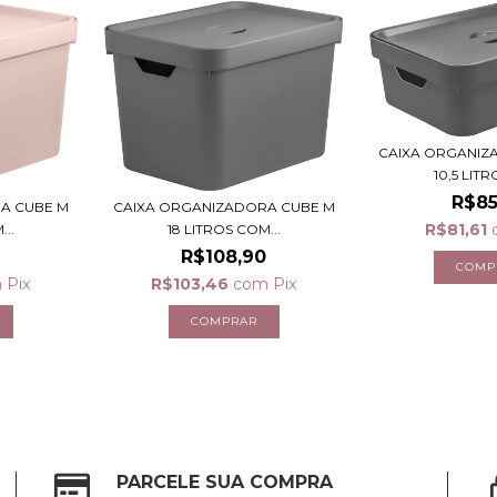
CAIXA ORGANIZ
10,5 LITR
R$85
A CUBE M
CAIXA ORGANIZADORA CUBE M
R$81,61
..
18 LITROS COM...
0
R$108,90
m
Pix
R$103,46
com
Pix
PARCELE SUA COMPRA